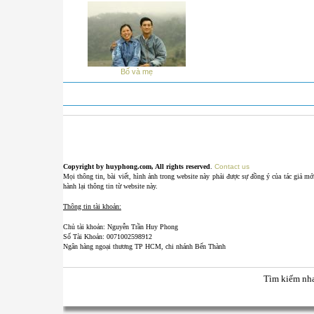
Bố và mẹ
Copyright by huyphong.com, All rights reserved
.
Contact us
Mọi thông tin, bài viết, hình ảnh trong website này phải được sự đồng ý của tác giả m
hành lại thông tin từ website này.
Thông tin tài khoản:
Chủ tài khoản: Nguyễn Trần Huy Phong
Số Tài Khoản: 0071002598912
Ngân hàng ngoại thương TP HCM, chi nhánh Bến Thành
Tìm kiếm nh