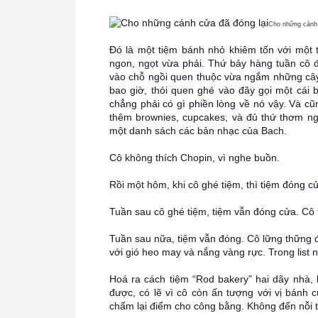
Cho những cánh 
Đó là một tiệm bánh nhỏ khiêm tốn với một 
ngon, ngọt vừa phải. Thứ bảy hàng tuần cô đề
vào chỗ ngồi quen thuộc vừa ngắm những cây 
bao giờ, thói quen ghé vào đây gọi một cái 
chẳng phải có gì phiền lòng về nó vậy. Và cũn
thêm brownies, cupcakes, và đủ thứ thơm ng
một danh sách các bản nhạc của Bach.
Cô không thích Chopin, vì nghe buồn.
Rồi một hôm, khi cô ghé tiệm, thì tiệm đóng c
Tuần sau cô ghé tiệm, tiệm vẫn đóng cửa. Cô 
Tuần sau nữa, tiệm vẫn đóng. Cô lững thững đi 
với gió heo may và nắng vàng rực. Trong list
Hoá ra cách tiệm “Rod bakery” hai dãy nhà,
được, có lẽ vì cô còn ấn tượng với vị bánh
chấm lại điểm cho công bằng. Không đến nỗi t