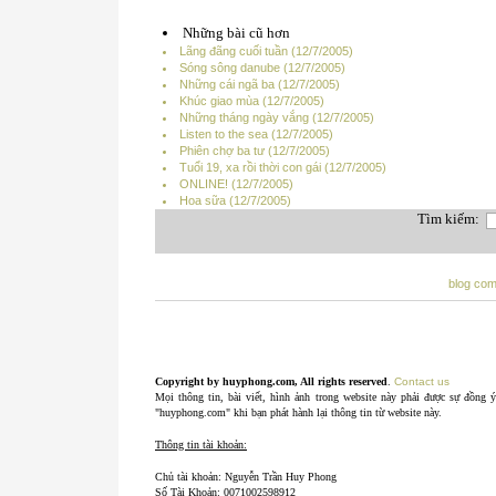
Những bài cũ hơn
Lãng đãng cuối tuần (12/7/2005)
Sóng sông danube (12/7/2005)
Những cái ngã ba (12/7/2005)
Khúc giao mùa (12/7/2005)
Những tháng ngày vắng (12/7/2005)
Listen to the sea (12/7/2005)
Phiên chợ ba tư (12/7/2005)
Tuổi 19, xa rồi thời con gái (12/7/2005)
ONLINE! (12/7/2005)
Hoa sữa (12/7/2005)
Tìm kiếm:
blog co
Copyright by huyphong.com, All rights reserved
.
Contact us
Mọi thông tin, bài viết, hình ảnh trong website này phải được sự đồng 
"huyphong.com" khi bạn phát hành lại thông tin từ website này.
Thông tin tài khoản:
Chủ tài khoản: Nguyễn Trần Huy Phong
Số Tài Khoản: 0071002598912