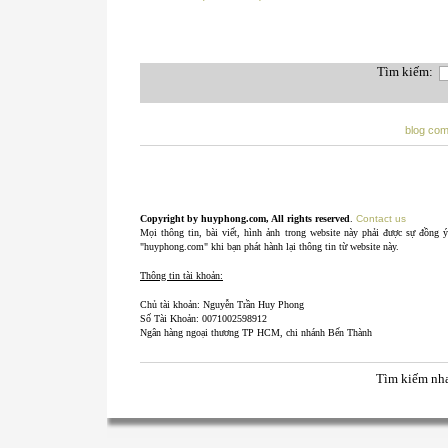
Tìm kiếm:
blog co
Copyright by huyphong.com, All rights reserved
.
Contact us
Mọi thông tin, bài viết, hình ảnh trong website này phải được sự đồng 
"huyphong.com" khi bạn phát hành lại thông tin từ website này.
Thông tin tài khoản:
Chủ tài khoản: Nguyễn Trần Huy Phong
Số Tài Khoản: 0071002598912
Ngân hàng ngoại thương TP HCM, chi nhánh Bến Thành
Tìm kiếm nh