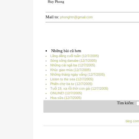
Huy Phong
Mail to:
phonghtn@gmail.com
Những bài cũ hơn
Lãng đãng cuối tuần (12/7/2005)
Sóng sông danube (12/7/2005)
Những cái ngã ba (12/7/2005)
Khúc giao mùa (12/7/2005)
Những tháng ngày vắng (12/7/2005)
Listen to the sea (12/7/2005)
Phiên chợ ba tư (12/7/2005)
Tuổi 19, xa rồi thời con gái (12/7/2005)
ONLINE! (12/7/2005)
Hoa sữa (12/7/2005)
Tìm kiếm:
blog co