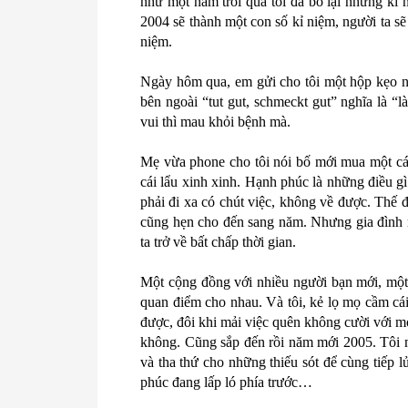
như một năm trôi qua tôi đã bỏ lại những kỉ 
2004 sẽ thành một con số kỉ niệm, người ta sẽ
niệm.
Ngày hôm qua, em gửi cho tôi một hộp kẹo n
bên ngoài “tut gut, schmeckt gut” nghĩa là “l
vui thì mau khỏi bệnh mà.
Mẹ vừa phone cho tôi nói bố mới mua một cái 
cái lẩu xinh xinh. Hạnh phúc là những điều gì
phải đi xa có chút việc, không về được. Thế đấ
cũng hẹn cho đến sang năm. Nhưng gia đình 
ta trở về bất chấp thời gian.
Một cộng đồng với nhiều người bạn mới, một 
quan điểm cho nhau. Và tôi, kẻ lọ mọ cầm cái
được, đôi khi mải việc quên không cười với mọi
không. Cũng sắp đến rồi năm mới 2005. Tôi 
và tha thứ cho những thiếu sót để cùng tiếp
phúc đang lấp ló phía trước…