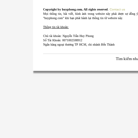
Copyright by huyphong.com, All rights reserved
.
Contact us
Mọi thông tin, bài viết, hình ảnh trong website này phải được sự đồng 
"huyphong.com" khi bạn phát hành lại thông tin từ website này.
Thông tin tài khoản:
Chủ tài khoản: Nguyễn Trần Huy Phong
Số Tài Khoản: 0071002598912
Ngân hàng ngoại thương TP HCM, chi nhánh Bến Thành
Tìm kiếm nh