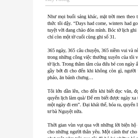
Như mọi buổi sáng khác, mặt trời men theo t
thức tôi dậy. “Days had come, winters had gon
tuyệt vời đang chào đón mình. Bóc tờ lịch ghi
chỉ còn một tờ cuối cùng ghi số 31.
365 ngày, 365 câu chuyện, 365 niềm vui và nỗ
trong những công việc thường xuyên của tôi 
tờ lịch. Trong thâm tâm của đứa bé con ngày ấy 
gầy bớt đi cho đến khi không còn gì, người 
pháo, ăn bánh chưng…
Tôi lớn dần lên, cho đến khi biết đọc văn, đ
quyển lịch làm quà/ Để em biết được ngày xa 
một ngày đi em”. Đại khái thế, hóa ra, quyển 
tơ bà Nguyệt nữa.
Thời gian vùn vụt qua với những lời biện hộ
cho những người thân yêu. Một cánh thư cho 