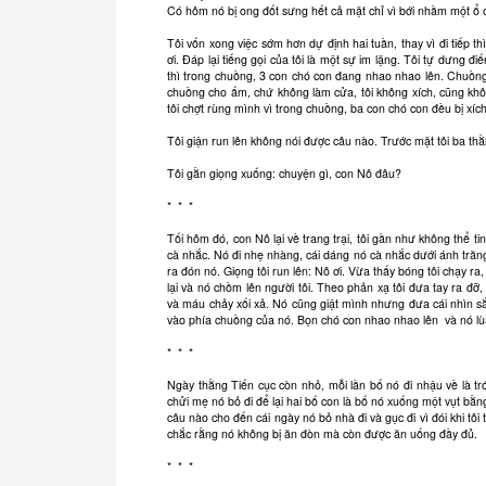
Có hôm nó bị ong đốt sưng hết cả mặt chỉ vì bới nhầm một ổ o
Tôi vốn xong việc sớm hơn dự định hai tuần, thay vì đi tiếp thì 
ơi. Đáp lại tiếng gọi của tôi là một sự im lặng. Tôi tự dưng đi
thì trong chuồng, 3 con chó con đang nhao nhao lên. Chuồng 
chuồng cho ấm, chứ không làm cửa, tôi không xích, cũng khôn
tôi chợt rùng mình vì trong chuồng, ba con chó con đều bị xíc
Tôi giận run lên không nói được câu nào. Trước mặt tôi ba 
Tôi gằn giọng xuống: chuyện gì, con Nô đâu?
* * *
Tối hôm đó, con Nô lại về trang trại, tôi gần như không thể t
cà nhắc. Nó đi nhẹ nhàng, cái dáng nó cà nhắc dưới ánh trăng
ra đón nó. Giọng tôi run lên: Nô ơi. Vừa thấy bóng tôi chạy ra,
lại và nó chồm lên người tôi. Theo phản xạ tôi đưa tay ra đỡ
và máu chảy xối xả. Nó cũng giật mình nhưng đưa cái nhìn s
vào phía chuồng của nó. Bọn chó con nhao nhao lên và nó lùa
* * *
Ngày thằng Tiến cục còn nhỏ, mỗi lần bố nó đi nhậu về là trói
chửi mẹ nó bỏ đi để lại hai bố con là bố nó xuống một vụt bằn
câu nào cho đến cái ngày nó bỏ nhà đi và gục đi vì đói khi tôi
chắc rằng nó không bị ăn đòn mà còn được ăn uống đầy đủ.
* * *