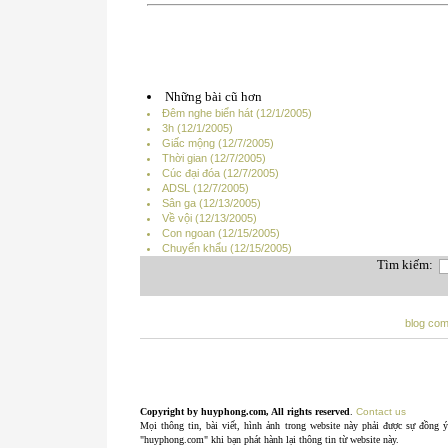
Những bài cũ hơn
Đêm nghe biển hát (12/1/2005)
3h (12/1/2005)
Giấc mộng (12/7/2005)
Thời gian (12/7/2005)
Cúc đại đóa (12/7/2005)
ADSL (12/7/2005)
Sân ga (12/13/2005)
Về vội (12/13/2005)
Con ngoan (12/15/2005)
Chuyển khẩu (12/15/2005)
Tìm kiếm:
blog co
Copyright by huyphong.com, All rights reserved
.
Contact us
Mọi thông tin, bài viết, hình ảnh trong website này phải được sự đồng 
"huyphong.com" khi bạn phát hành lại thông tin từ website này.