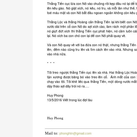
Thằng Tiến cục lừa con Nô vào chuồng rồi kẹp đầu nó lại để 
lên kêu gào. Nó giật xích, nó kêu, nó tru, và mỗi lần như th
toé máu mặt và con Nô bắt đầu ngoan ngoãn không còn kêu gào
Thằng Lộc và thằng Hoàng cản thằng Tiến lại khi biết con Nô
xước dài trên cổ con Nô do sợi xích cào, làm rách một phần 
nó giựt đứt xích thì thằng Tiến cục phát hiện, nó cầm luôn 
lại. Nó xích ba con chó con lại để con Nô phải quay về.
Và con Nô quay về với ba đứa con nó thật, nhưng thằng Tiến 
lên, đêm nào cũng tru lên và tìm cách lẻn vào nhà. Nhưng sa
vào nhà nữa.
* * *
Tôi treo ngược thằng Tiến cục lên xà nhà. Hai thằng Lộc Hoàn
tận xương được băng bó vào treo lên cổ. Ánh mắt của con Nô
chạy vào tôi. Tôi khẽ liếc qua thằng Tiến, một dòng nước mắ
dậy tháo sợi dây trói nó ra….
Huy Phong
13/5/2016 Viết trong lúc đợi tàu
Huy Phong
Mail to:
phonghtn@gmail.com