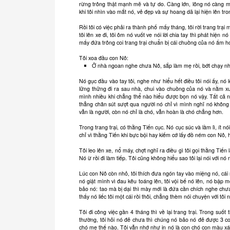
rừng trông thật mạnh mẽ và tự do. Càng lớn, lông nó càng m
khi tôi nhìn vào mắt nó, vẻ đẹp và sự hoang dã lại hiện lên t
Rồi tôi có việc phải ra thành phố mấy tháng, tôi rời trang tr
tôi lên xe đi, tôi ôm nó vuốt ve nói lời chia tay thì phát hiện
mấy đứa trông coi trang trại chuẩn bị cái chuồng của nó ấm hơn
Tôi xoa đầu con Nô:
Ở nhà ngoan nghe chưa Nô, sắp làm mẹ rồi, bớt chạy nh
Nó gục đầu vào tay tôi, nghe như hiểu hết điều tôi nói ấy, nó l
lững thững đi ra sau nhà, chui vào chuồng của nó và nằm xu
mình nhiều khi chẳng thể nào hiểu được bọn nó vậy. Tất cả nh
thẳng chân sút sượt qua người nó chỉ vì mình nghĩ nó không 
vẫn là người, còn nó chỉ là chó, vẫn hoàn là chó chẳng hơn.
Trong trang trại, có thằng Tiến cục. Nó cục súc và lầm lì, ít
chỉ vì thằng Tiến khi bực bội hay kiếm cớ lấy đồ ném con Nô,
Tôi leo lên xe, nổ máy, chợt nghĩ ra điều gì tôi gọi thằng Ti
Nó ừ rồi đi làm tiếp. Tôi cũng không hiểu sao tôi lại nói với nó
Lúc con Nô còn nhỏ, tôi thích đưa ngón tay vào miệng nó, cái r
nó giật mình vì đau kêu toáng lên, tôi vội bế nó lên, nó bập mộ
bảo nó: tao mà bị dại thì mày mới là đứa cần chích nghe chư
thấy nó liếc tôi một cái rồi thôi, chẳng thèm nói chuyện với tôi
Tôi đi công việc gần 4 tháng thì về lại trang trại. Trong suốt
thường, tôi hỏi nó đẻ chưa thì chúng nó bảo nó đẻ được 3 con
chó mẹ thế nào. Tôi vẫn nhớ như in nó là con chó con màu xám