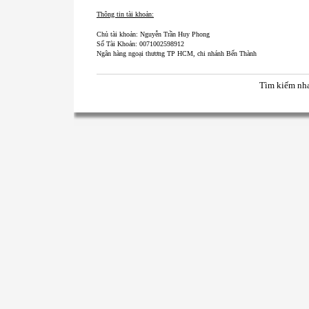
Thông tin tài khoản:
Chủ tài khoản: Nguyễn Trần Huy Phong
Số Tài Khoản: 0071002598912
Ngân hàng ngoại thương TP HCM, chi nhánh Bến Thành
Tìm kiếm nh