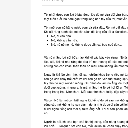
Tôi nhặt được con Nô ở bìa rừng, lúc đó nó vừa đói vừa bẩn.
một tuần tuổi, nó nằm gọn trong lòng bàn tay của tôi, mắt v
Tôi nuôi con nô bằng nước cơm và sữa đặc. Rồi nó bắt đầu ch
Khi cái răng nanh của nó cắn rách đôi ủng của tôi là lúc tôi 
Nô, đi vào nhà.
Nô, không cắn nữa.
Nô, nô nô nô nô, không được cắn cái bao ngô đấy…
Và nó chẳng bỏ sót bữa nào khi tôi vác bẫy vào rừng. Nô là
kiểu sói, khi nó nhe răng đe doạ thì nét hoang dã của nó toát
những con chó khác, toàn thân nó màu xám không lẫn một m
Ngay từ khi Nô còn nhỏ, tôi rất nghiêm khắc trong việc nó tấ
con gà con chạy trối chết và khi con gà đã vào tuốt trong kẹt
tay cho nó một roi vào mông. Cú đánh đó làm nó ẳng lên một 
đuôi cụp xuống, nhưng ánh mắt chẳng hề tỏ vẻ hối lỗi gì. T
trong trang trại. Nhớ chưa. Mỗi câu nhớ chưa tôi lại đập cây 
Và con Nô là một con biết nghe lời, kể từ đó về sau, nó khô
công của nó không hề suy giảm, đó là nhờ được đi săn với tôi
đi khi nghe tiếng con mồi bị rơi xuống đất. Tôi đi săn phần l
nó.
Người ta nói, khi cho bọn chó ăn thịt sống, bản năng hoang 
lên nhiều. Tôi quan sát con Nô, mỗi khi nó sải chân chạy tro