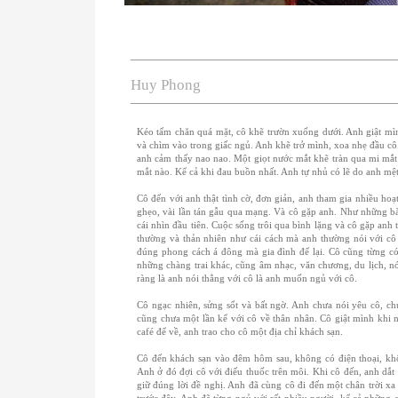
Huy Phong
Kéo tấm chăn quá mặt, cô khẽ trườn xuống dưới. Anh giật mìn
và chìm vào trong giấc ngủ. Anh khẽ trở mình, xoa nhẹ đầu cô. 
anh cảm thấy nao nao. Một giọt nước mắt khẽ tràn qua mi mắt
mắt nào. Kể cả khi đau buồn nhất. Anh tự nhủ có lẽ do anh mệ
Cô đến với anh thật tình cờ, đơn giản, anh tham gia nhiều hoạt
ghẹo, vài lần tán gẫu qua mạng. Và cô gặp anh. Như những bài
cái nhìn đầu tiên. Cuộc sống trôi qua bình lặng và cô gặp a
thường và thản nhiên như cái cách mà anh thường nói với cô
đúng phong cách á đông mà gia đình để lại. Cô cũng từng c
những chàng trai khác, cũng âm nhạc, văn chương, du lịch, nói 
ràng là anh nói thẳng với cô là anh muốn ngủ với cô.
Cô ngạc nhiên, sửng sốt và bất ngờ. Anh chưa nói yêu cô, ch
cũng chưa một lần kể với cô về thân nhân. Cô giật mình khi n
café để về, anh trao cho cô một địa chỉ khách sạn.
Cô đến khách sạn vào đêm hôm sau, không có điện thoại, khô
Anh ở đó đợi cô với điếu thuốc trên môi. Khi cô đến, anh dắt
giữ đúng lời đề nghị. Anh đã cùng cô đi đến một chân trời x