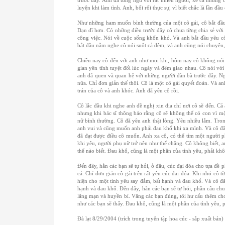
trước đây. Anh đã từng ngủ với rất nhiều người, kể cả những c
luyện khi làm tình. Anh, bối rối thực sự, vì biết chắc là lần đầu
Như những ham muốn bình thường của một cô gái, cô bắt đầu t
Dạn dĩ hơn. Có những điều trước đây cô chưa từng chia sẻ với 
công việc. Nói về cuộc sống khốn khó. Và anh bắt đầu yêu c
bắt đầu nằm nghe cô nói suốt cả đêm, và anh cũng nói chuyện,
Chiều nay cô đến với anh như mọi khi, hôm nay cô không nói
gian yên tĩnh tuyệt đối lúc ngày và đêm giao nhau. Cô nói vớ
anh đã quen và quan hệ với những người đàn bà trước đây. Ngà
nữa. Chỉ đơn giản thế thôi. Cô là một cô gái quyết đoán. Và an
trán của cô và anh khóc. Anh đã yêu cô rồi.
Cô lắc đầu khi nghe anh đề nghị xin địa chỉ nơi cô sẽ đến. C
nhưng khi bác sĩ thông báo rằng cô sẽ không thể có con vì mộ
nữ bình thường. Cô đã yêu anh thật lòng. Yêu nhiều lắm. Tr
anh vui và cũng muốn anh phải đau khổ khi xa mình. Và cô đã 
đã đạt được điều cô muốn. Anh xa cô, có thể tìm một người p
khi yêu, người phụ nữ trở nên như thế chăng. Cô không biết, 
thể nào biết. Đau khổ, cũng là một phần của tình yêu, phải kh
Đến đây, hẳn các bạn sẽ tự hỏi, ở đâu, cúc đại đóa cho tựa đ
cả. Chỉ đơn giản cô gái trên rất yêu cúc đại đóa. Khi nhỏ cô
hiện cho một tình yêu say đắm, bất hạnh và đau khổ. Và cô đ
hạnh và đau khổ. Đến đây, hẳn các bạn sẽ tự hỏi, phần câu chu
lãng mạn và huyền bí. Vâng các bạn đúng, tôi hư cấu thêm ch
như các bạn sẽ thấy. Đau khổ, cũng là một phần của tình yêu, 
Đà lạt 8/29/2004 (trích trong tuyển tập hoa cúc - sắp xuất bản)