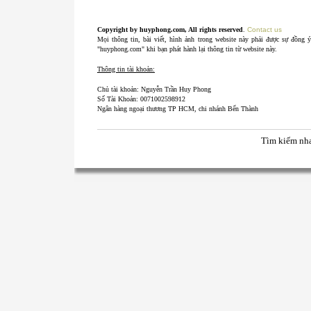
Copyright by huyphong.com, All rights reserved
.
Contact us
Mọi thông tin, bài viết, hình ảnh trong website này phải được sự đồng 
"huyphong.com" khi bạn phát hành lại thông tin từ website này.
Thông tin tài khoản:
Chủ tài khoản: Nguyễn Trần Huy Phong
Số Tài Khoản: 0071002598912
Ngân hàng ngoại thương TP HCM, chi nhánh Bến Thành
Tìm kiếm nh