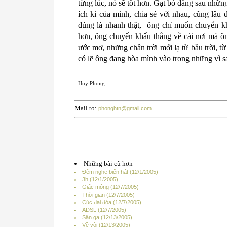
từng lúc, nó sẽ tốt hơn. Gạt bỏ đằng sau nhữn
ích kỉ của mình, chia sẻ với nhau, cũng lâ
đúng là nhanh thật,
ông chỉ muốn chuyển kh
hơn, ông chuyển khẩu thẳng về cái nơi mà 
ước mơ, những chân trời mới lạ từ bầu trời, t
có lẽ ông đang hòa mình vào trong những vì s
Huy Phong
Mail to:
phonghtn@gmail.com
Những bài cũ hơn
Đêm nghe biển hát (12/1/2005)
3h (12/1/2005)
Giấc mộng (12/7/2005)
Thời gian (12/7/2005)
Cúc đại đóa (12/7/2005)
ADSL (12/7/2005)
Sân ga (12/13/2005)
Về vội (12/13/2005)