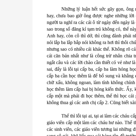
Những lý luận hết sức gãy gọn, ông 
hay, chưa bao giờ ông được nghe những lời c
người ta nghĩ ra các cái ô từ ngày đến ngày l
sao trong sổ đăng kí tạm trú không có, thế nà
Anh hay, còn cô thì dở, thì cũng đành phải nhậ
nói lắp ba lắp bắp nói không ra hơi thì thôi ch
nhưng sao có nhiều cái khác thế. Không rõ c
cái căn bản nhất như là công trừ nhân chia t
ngắt câu và các lời chào cần thiết có vẻ như là
sai, đấy là lỗi tại cấp ba, cấp ba làm hỏng 
cấp ba cần học thêm là để bổ sung và khẳng đị
chữ xấu, không ngoan, làm tính không chính x
học thêm làm cấp hai bị hỏng kiến thức. Ấy,
cấp một mà phải đi học thêm, thế thì học cái
không thua gì các anh chị cấp 2. Cũng biết xài
Thế thì lỗi tại ai, tại ai làm các cháu 
giáo viên cấp một làm các cháu hư nào. Thế th
các sinh viên, các giáo viên tương lai những 
sang cô gái, khẽ liếc qua cái bảng tên đề trư