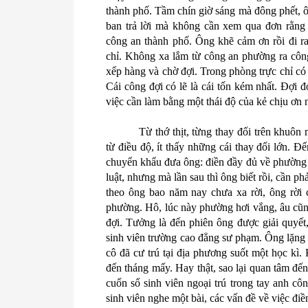
thành phố. Tầm chín giờ sáng mà đông phết, ôn
ban trả lời mà không cần xem qua đơn rằng 
công an thành phố. Ông khẽ cảm ơn rồi đi ra
chỉ. Không xa lắm từ công an phường ra công
xếp hàng và chờ đợi. Trong phòng trực chỉ có
Cái công đợi có lẽ là cái tốn kém nhất. Đợi đ
việc cần làm bằng một thái độ của kẻ chịu ơn n
Từ thớ thịt, từng thay đổi trên khuô
từ điều độ, ít thấy những cái thay đổi lớn. Đ
chuyển khẩu đưa ông: điền đầy đủ về phường ch
luật, nhưng mà lần sau thì ông biết rồi, cần p
theo ông bao năm nay chưa xa rời, ông rời 
phường. Hô, lúc này phường hơi vắng, âu cũn
đợi. Tưởng là đến phiên ông được giải quyết,
sinh viên trường cao đẳng sư phạm. Ông lặng i
cô đã cư trú tại địa phương suốt một học kì.
đến tháng mấy. Hay thật, sao lại quan tâm đến 
cuốn sổ sinh viên ngoại trú trong tay anh cô
sinh viên nghe một bài, các vấn đề về việc điề