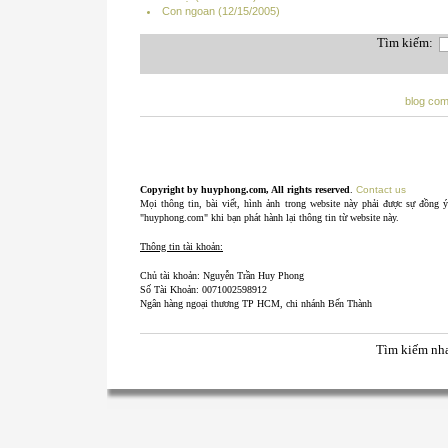
Con ngoan (12/15/2005)
Tìm kiếm:
blog co
Copyright by huyphong.com, All rights reserved
.
Contact us
Mọi thông tin, bài viết, hình ảnh trong website này phải được sự đồng 
"huyphong.com" khi bạn phát hành lại thông tin từ website này.
Thông tin tài khoản:
Chủ tài khoản: Nguyễn Trần Huy Phong
Số Tài Khoản: 0071002598912
Ngân hàng ngoại thương TP HCM, chi nhánh Bến Thành
Tìm kiếm nh