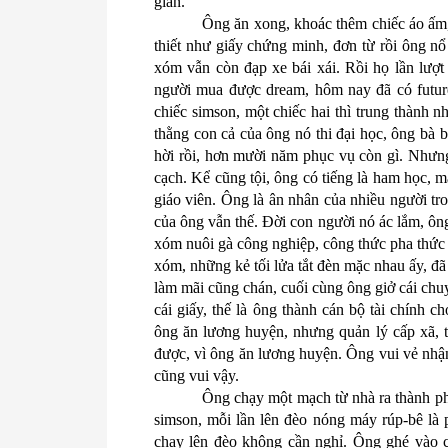
giản.
Ông ăn xong, khoác thêm chiếc áo ấm, 
thiết như giấy chứng minh, đơn từ rồi ông n
xóm vẫn còn đạp xe bái xái. Rồi họ lần lượt 
người mua được dream, hôm nay đã có future
chiếc simson, một chiếc hai thì trung thành n
thằng con cả của ông nó thi đại học, ông bà b
hời rồi, hơn mười năm phục vụ còn gì. Nhưng
cạch. Kể cũng tội, ông có tiếng là ham học, 
giáo viên. Ông là ân nhân của nhiều người tr
của ông vẫn thế. Đời con người nó ác lắm, ô
xóm nuôi gà công nghiệp, công thức pha thức 
xóm, những kẻ tối lửa tắt đèn mặc nhau ấy, đ
làm mãi cũng chán, cuối cùng ông giở cái ch
cái giấy, thế là ông thành cán bộ tài chính 
ông ăn lương huyện, nhưng quản lý cấp xã, t
được, vì ông ăn lương huyện. Ông vui vẻ nhận 
cũng vui vậy.
Ông chạy một mạch từ nhà ra thành ph
simson, mỗi lần lên đèo nóng máy rúp-bê là
chạy lên đèo không cần nghỉ. Ông ghé vào c