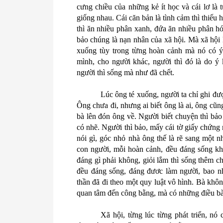
cưng chiều của những kẻ ít học và cái lơ là 
giống nhau. Cái căn bản là tình cảm thì thiếu
thì ăn nhiều phân xanh, đứa ăn nhiều phân h
bảo chúng là nạn nhân của xã hội. Mà xã hội l
xuống tùy trong từng hoàn cảnh mà nó có ý 
mình, cho người khác, người thì đó là do ý 
người thì sống mà như đã chết.
Lúc ông té xuống, người ta chỉ ghi đư
Ông chưa đi, nhưng ai biết ông là ai, ông cũn
bà lên đón ông về. Người biết chuyện thì bảo
có nhẽ. Người thì bảo, mấy cái tờ giấy chứng
nói gì, góc nhỏ nhà ông thế là rẽ sang một n
con người, mỗi hoàn cảnh, đều đáng sống kh
đáng gì phải không, giỏi lắm thì sống thêm
đều đáng sống, đáng đươc làm người, bao nh
thần đã đi theo một quy luật vô hình. Bà khôn
quan tâm đến công bằng, mà có những điều bà 
Xã hội, từng lúc từng phát triển, n