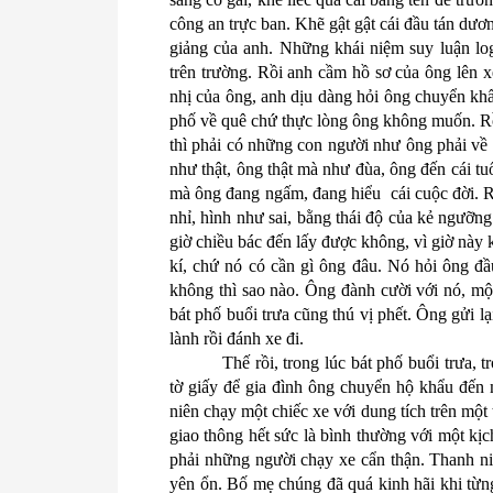
công an trực ban. Khẽ gật gật cái đầu tán dươ
giảng của anh. Những khái niệm suy luận log
trên trường. Rồi anh cầm hồ sơ của ông lên x
nhị của ông, anh dịu dàng hỏi ông chuyển khẩ
phố về quê chứ thực lòng ông không muốn. Rồi
thì phải có những con người như ông phải về
như thật, ông thật mà như đùa, ông đến cái tu
mà ông đang ngấm, đang hiểu
cái cuộc đời. 
nhỉ, hình như sai, bằng thái độ của kẻ ngưỡng
giờ chiều bác đến lấy được không, vì giờ này k
kí, chứ nó có cần gì ông đâu. Nó hỏi ông đ
không thì sao nào. Ông đành cười với nó, một
bát phố buổi trưa cũng thú vị phết. Ông gửi lạ
lành rồi đánh xe đi.
Thế rồi, trong lúc bát phố buổi trưa, 
tờ giấy để gia đình ông chuyển hộ khẩu đến m
niên chạy một chiếc xe với dung tích trên một
giao thông hết sức là bình thường với một kịc
phải những người chạy xe cẩn thận. Thanh niê
yên ổn. Bố mẹ chúng đã quá kinh hãi khi từn