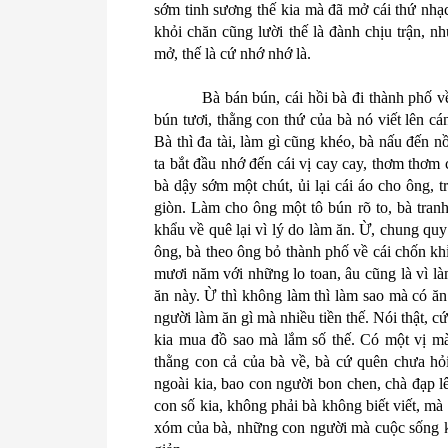
sớm tinh sương thế kia mà đã mở cái thứ nhạc 
khỏi chăn cũng lười thế là đành chịu trận,
mở, thế là cứ nhớ nhớ là.
Bà bán bún, cái hồi bà đi thành phố v
bún tươi, thằng con thứ của bà nó viết lên cá
Bà thì đa tài, làm gì cũng khéo, bà nấu đến n
ta bắt đầu nhớ đến cái vị cay cay, thơm thơm
bà dậy sớm một chút, ủi lại cái áo cho ông,
giòn. Làm cho ông một tô bún rõ to, bà tranh 
khẩu về quê lại vì lý do làm ăn. Ừ, chung quy
ông, bà theo ông bỏ thành phố về cái chốn kh
mươi năm với những lo toan, âu cũng là vì làm
ăn này. Ừ thì không làm thì làm sao mà có ă
người làm ăn gì mà nhiều tiền thế. Nói thật, 
kia mua đồ sao mà lắm số thế. Có một vị m
thằng con cả của bà về, bà cứ quên chưa hỏi n
ngoài kia, bao con người bon chen, chà đạp l
con số kia, không phải bà không biết viết, mà
xóm của bà, những con người mà cuộc sống k