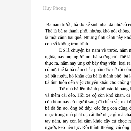
Huy Phong
Ba năm trước, bà do kế sinh nhai đã nhờ cô 
Thế là bà ra thành phố, nhưng khổ nỗi chồng b
là một cảnh hai quê. Nhưng tình cảnh này không
con số không tròn trĩnh.
Đó là chuyện ba năm về trước, năm n
nghĩa, nay mọi người nói bà ra ứng cử. Thế là
thực ra, năm nay ứng cử bảy ứng viên, loại ra
có nữ, thế là bà nắm chắc phần đắc cử rồi cò
xã bật ngửa, hộ khẩu của bà là thành phố, bà 
bà tính luôn đến việc chuyển khẩu cho chồng v
Từ nhà bà lên thành phố vào khoảng b
và thêm cái đèo. Hồi xe cộ còn khó khăn, đ
còn hôm nay có người sáng đi chiều về, mai đi
bà đã ồn ào, ông bố dậy, các ông con cũng 
nhạc trong nhà phát ra, cái thứ nhạc gì mà ch
tay nắm, tay còn lại cầm khúc cây cứ chọc r
người, kéo liên tục. Rồi thỉnh thoảng, cái ôn